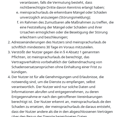
veranlassen, falls die Vermutung besteht, dass
nichtberechtigte Dritte davon Kenntnis erlangt haben;
meinsprachurlaub.de erkennbare Mängel oder Schäden
unverzüglich anzuzeigen (Störungsmeldung);
im Rahmen des Zumutbaren alle Maßnahmen zu treffen, die
eine Feststellung der Mängel oder Schäden und ihrer
Ursachen ermöglichen oder die Beseitigung der Störung
erleichtern und beschleunigen;
Adressenänderungen des Nutzers sind meinsprachurlaub.de
schriftlich mindestens 30 Tage im Voraus mitzuteilen.
Verstößt der Nutzer gegen die in § 4 Absatz 1 genannten
Pflichten, ist meinsprachurlaub.de berechtigt, das
Vertragsverhältnis vorbehaltlich der Geltendmachung von
Schadensersatzansprüchen ohne Einhaltung einer Frist zu
kündigen.
Der Nutzer ist für alle Genehmigungen und Erlaubnisse, die
notwendig sind, um die Dienste zu empfangen, selbst
verantwortlich. Der Nutzer wird nur solche Daten und
Informationen abrufen und entgegennehmen, zu deren
Entgegennahme er nach den getroffenen Vereinbarungen
berechtigt ist. Der Nutzer erkennt an, meinsprachurlaub.de den
Schaden zu ersetzen, der meinsprachurlaub.de daraus entsteht,
dass der Nutzer andere als die in den abgeschlossenen Verträgen
über den Bezug der Dienste bezeichneten Daten