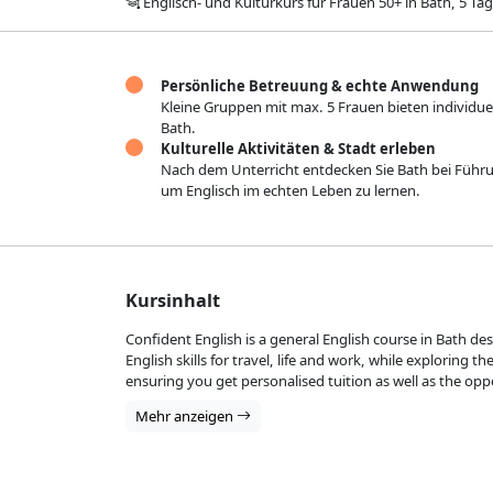
Englisch- und Kulturkurs für Frauen 50+ in Bath, 5 Ta
Persönliche Betreuung & echte Anwendung
Kleine Gruppen mit max. 5 Frauen bieten individue
Bath.
Kulturelle Aktivitäten & Stadt erleben
Nach dem Unterricht entdecken Sie Bath bei Fü
um Englisch im echten Leben zu lernen.
Kursinhalt
Confident English is a general English course in Bath d
English skills for travel, life and work, while exploring th
ensuring you get personalised tuition as well as the oppor
Mehr anzeigen