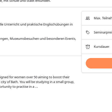
ge, mit Schule und Stadt erkunden.
Max. Teilne
lle Unterricht und praktische Englischübungen in
Seminarprei
hrungen, Museumsbesuchen und besonderen Events,
Kursdauer
esigned for women over 50 aiming to boost their
e city of Bath. You will be studying in a small group,
tunity to practise in a ...